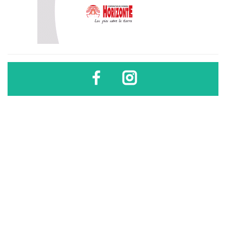
Diario Sindical | Córdoba - Argentina
El uso, difusión, reproducción, copia, reutilización y redistribución de los
contenidos de este sitio son libres
sólo si se cita la fuente
.
Diario Sindical | Córdoba - Argentina
El uso, difusión, reproducción, copia, reutilización y