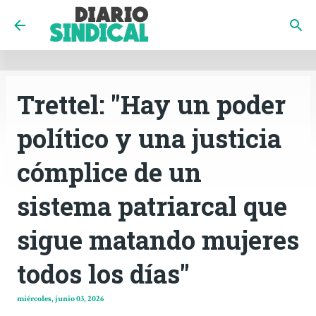
INICIO
CÓRDOBA
PAÍS
CONTACTO
Ir al contenido principal
Trettel: "Hay un poder
político y una justicia
cómplice de un
sistema patriarcal que
sigue matando mujeres
todos los días"
miércoles, junio 03, 2026