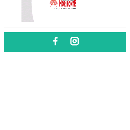
Diario Sindical | Córdoba - Argentina
El uso, difusión, reproducción, copia, reutilización y redistribución de los
contenidos de este sitio son libres
sólo si se cita la fuente
.
Diario Sindical | Córdoba - Argentina
El uso, difusión, reproducción, copia, reutilización y
redistribución de los contenidos de este sitio son libres sólo si se