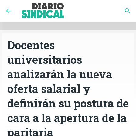
INICIO
CÓRDOBA
PAÍS
CONTACTO
Ir al contenido principal
Docentes
universitarios
analizarán la nueva
oferta salarial y
definirán su postura de
cara a la apertura de la
paritaria