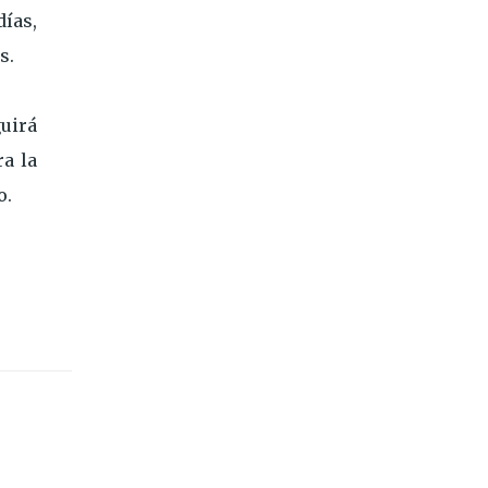
días,
s.
uirá
ra la
o.