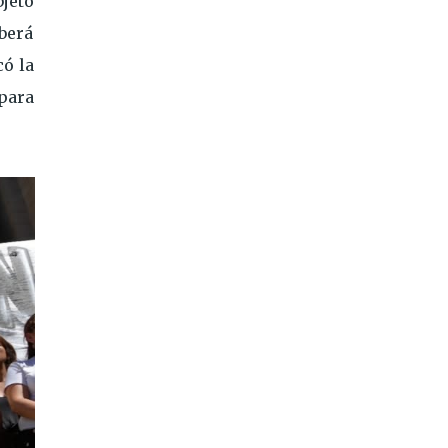
jeto
berá
có la
para