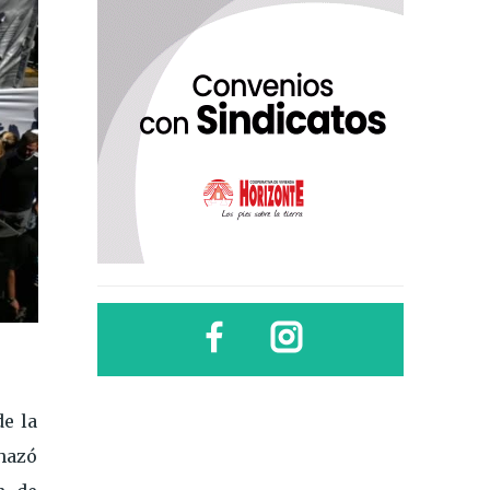
de la
hazó