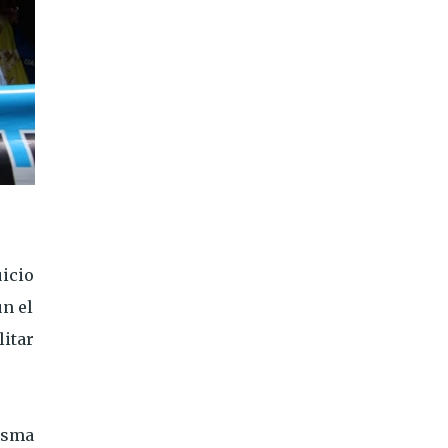
uicio
ún el
litar
misma