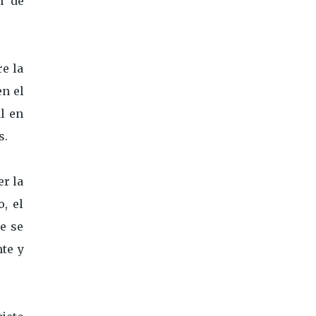
n de
re la
en el
al en
s.
er la
, el
e se
nte y