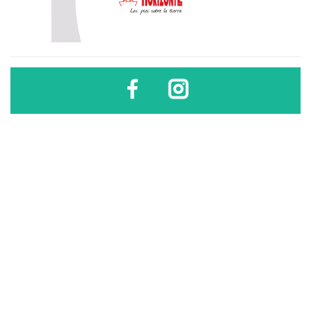
Diario Sindical | Córdoba - Argentina
El uso, difusión, reproducción, copia, reutilización y redistribución de los
contenidos de este sitio son libres
sólo si se cita la fuente
.
Diario Sindical | Córdoba - Argentina
El uso, difusión, reproducción, copia, reutilización y
redistribución de los contenidos de este sitio son libres sólo si se
cita la fuente.