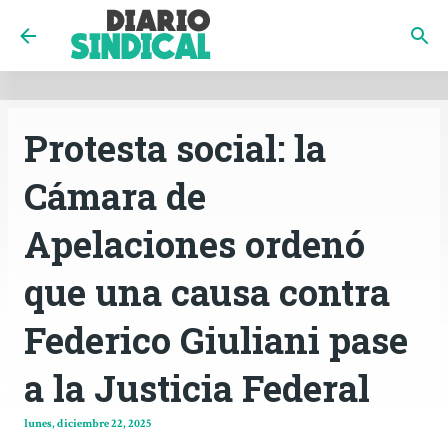
INICIO
CÓRDOBA
PAÍS
CONTACTO
Ir al contenido principal
Protesta social: la
Cámara de
Apelaciones ordenó
que una causa contra
Federico Giuliani pase
a la Justicia Federal
lunes, diciembre 22, 2025