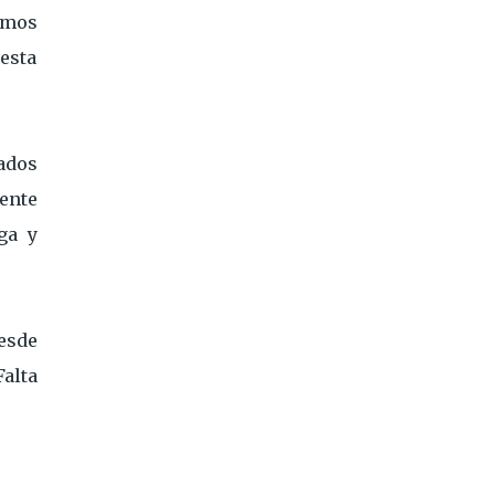
emos
esta
tados
ente
ga y
esde
Falta