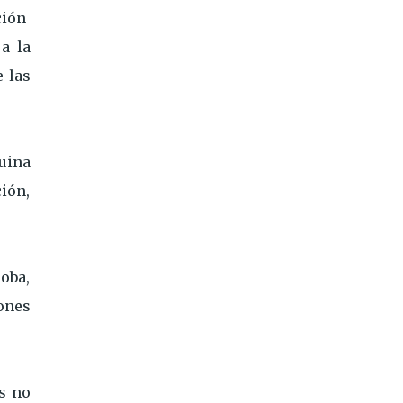
ción
a la
e las
quina
ión,
oba,
iones
es no