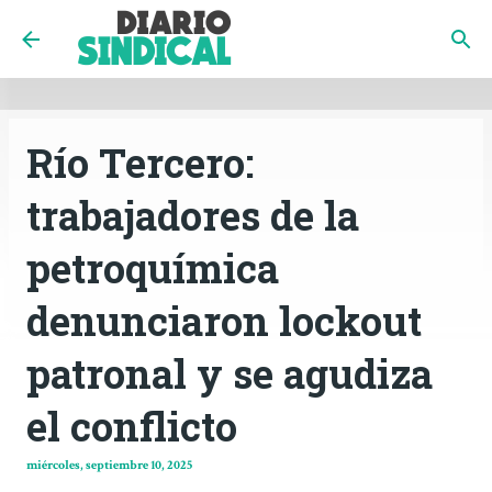
INICIO
CÓRDOBA
PAÍS
CONTACTO
Ir al contenido principal
Río Tercero:
trabajadores de la
petroquímica
denunciaron lockout
patronal y se agudiza
el conflicto
miércoles, septiembre 10, 2025