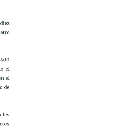
diez
atro
e 400
o el
en el
o de
eles
ctos