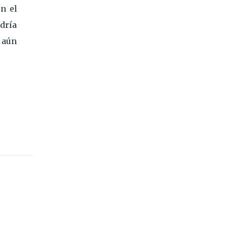
en el
dría
 aún