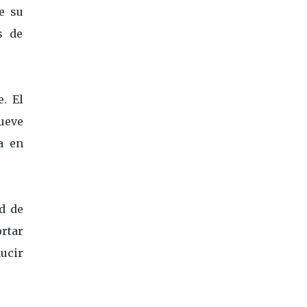
e su
s de
. El
ueve
a en
d de
rtar
ucir