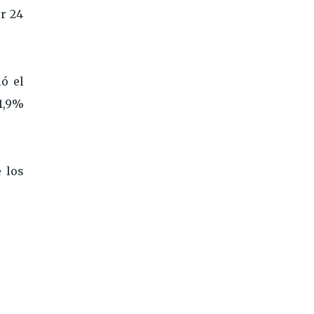
or 24
ó el
1,9%
 los