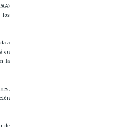
IPAA)
 los
ada a
rá en
n la
nes,
ción
ir de