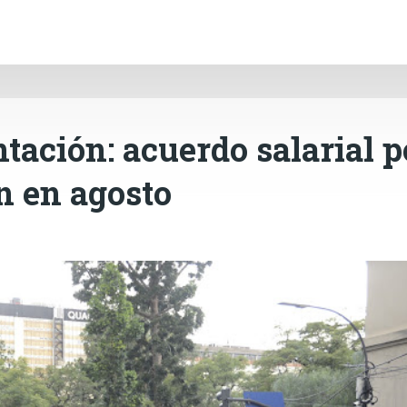
INICIO
CÓRDOBA
PAÍS
CONTACTO
Ir al contenido principal
tación: acuerdo salarial p
n en agosto