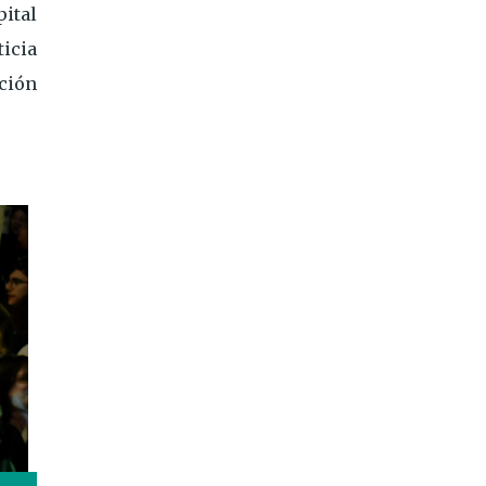
ital
icia
ación