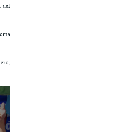
 del
noma
ero,