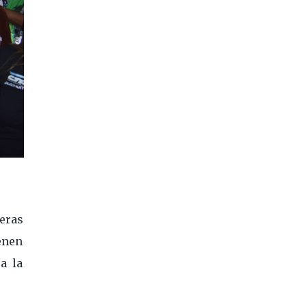
reras
enen
a la