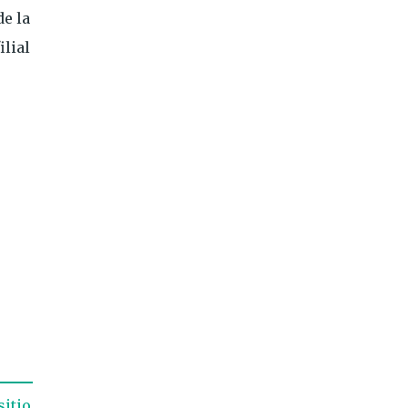
de la
ilial
sitio