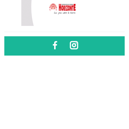
Diario Sindical | Córdoba - Argentina
El uso, difusión, reproducción, copia, reutilización y redistribución de los
contenidos de este sitio son libres
sólo si se cita la fuente
.
Diario Sindical | Córdoba - Argentina
El uso, difusión, reproducción, copia, reutilización y