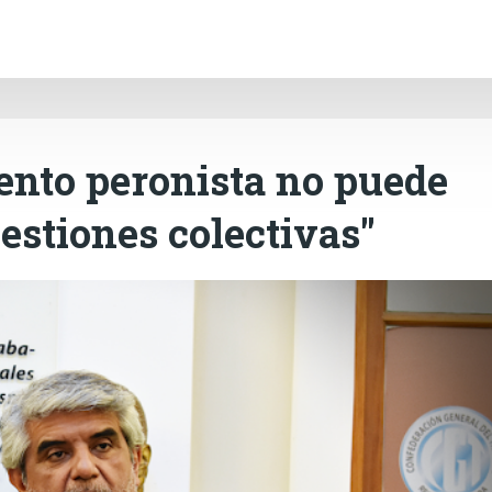
INICIO
CÓRDOBA
PAÍS
CONTACTO
Ir al contenido principal
ento peronista no puede
uestiones colectivas"