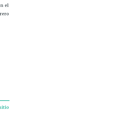
en el
brero
sitio