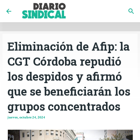
INICIO
CÓRDOBA
PAÍS
CONTACTO
Ir al contenido principal
Eliminación de Afip: la
CGT Córdoba repudió
los despidos y afirmó
que se beneficiarán los
grupos concentrados
jueves, octubre 24, 2024