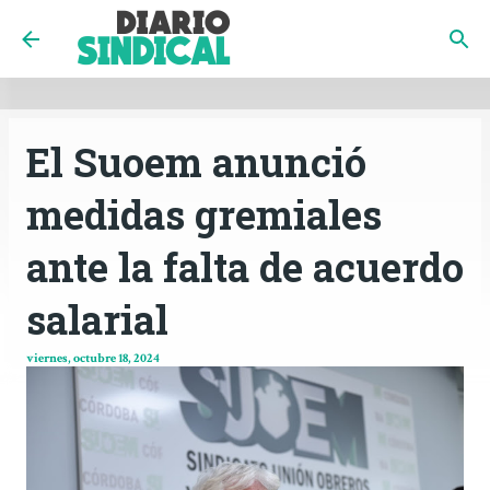
INICIO
CÓRDOBA
PAÍS
CONTACTO
Ir al contenido principal
El Suoem anunció
medidas gremiales
ante la falta de acuerdo
salarial
viernes, octubre 18, 2024