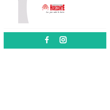
Diario Sindical | Córdoba - Argentina
El uso, difusión, reproducción, copia, reutilización y redistribución de los
contenidos de este sitio son libres
sólo si se cita la fuente
.
Diario Sindical | Córdoba - Argentina
El uso, difusión, reproducción, copia, reutilización y