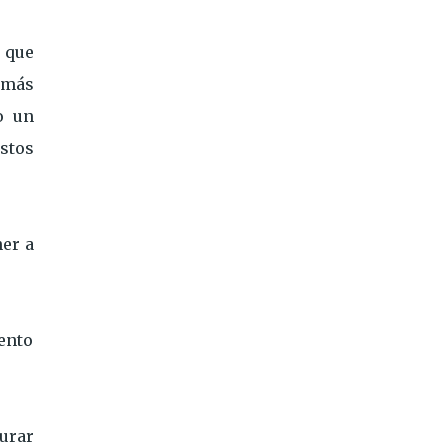
e que
emás
o un
stos
ner a
ento
gurar