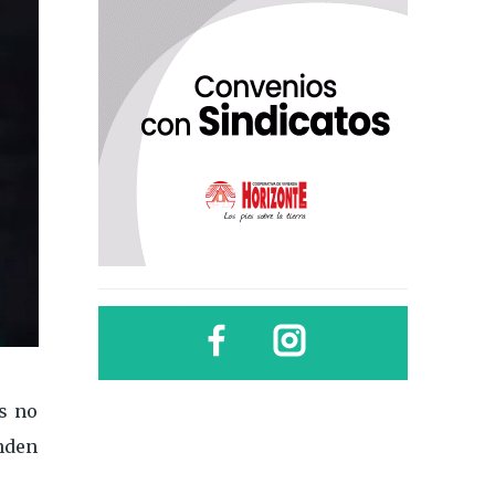
s no
nden