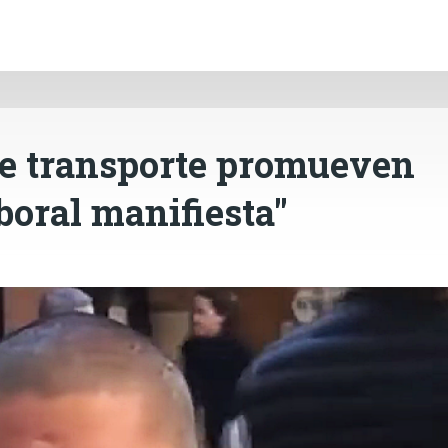
INICIO
CÓRDOBA
PAÍS
CONTACTO
Ir al contenido principal
de transporte promueven
boral manifiesta"