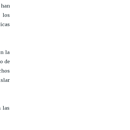
e han
 los
sicas
n la
to de
chos
islar
 las