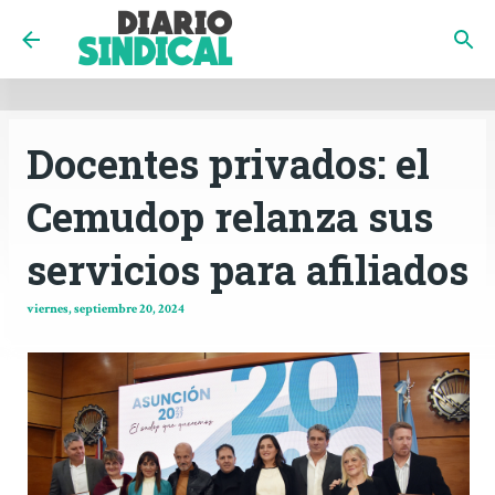
INICIO
CÓRDOBA
PAÍS
CONTACTO
Ir al contenido principal
Docentes privados: el
Cemudop relanza sus
servicios para afiliados
viernes, septiembre 20, 2024