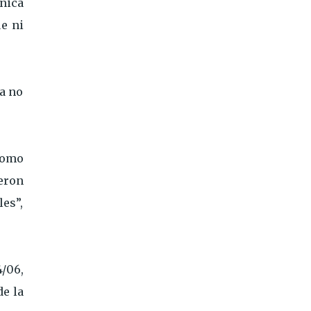
nica
e ni
ra no
como
eron
es”,
/06,
de la