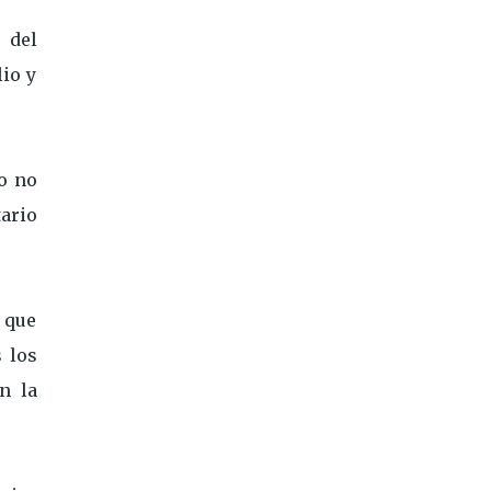
 del
io y
co no
tario
o que
 los
n la