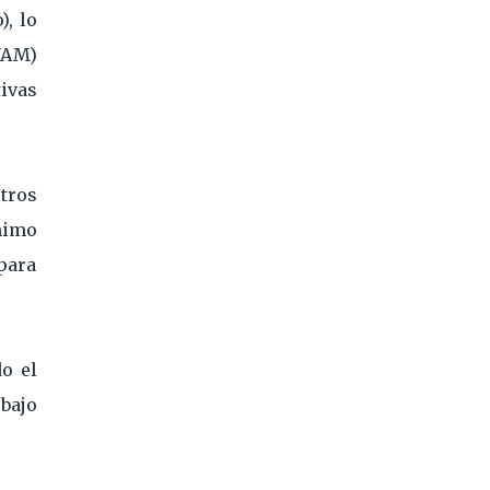
), lo
UAM)
tivas
tros
nimo
para
do el
ebajo