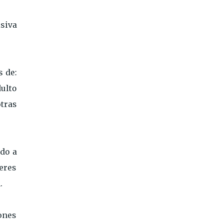
isiva
s de:
ulto
tras
ado a
beres
.
ones