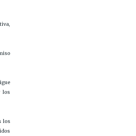
iva,
miso
sigue
 los
 los
idos