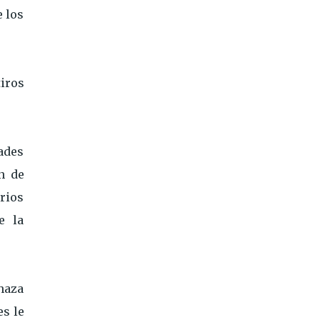
e los
tiros
ades
n de
arios
e la
chaza
es le