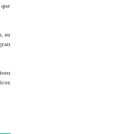
 que
, su
gran
viven
icos