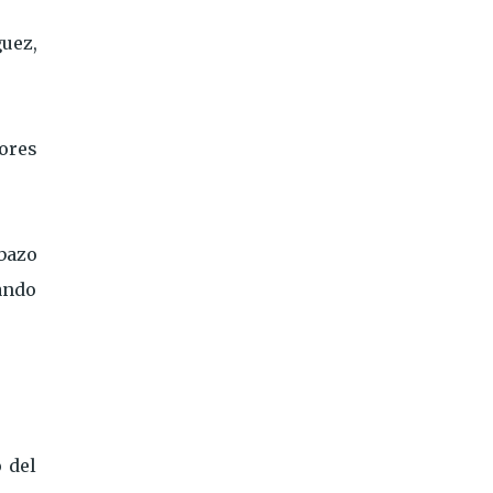
guez,
dores
bazo
uando
 del