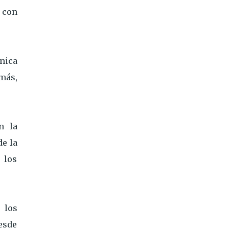
a con
nica
más,
n la
de la
 los
 los
esde