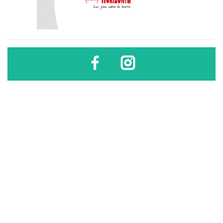
Diario Sindical | Córdoba - Argentina
El uso, difusión, reproducción, copia, reutilización y redistribución de los
contenidos de este sitio son libres
sólo si se cita la fuente
.
Diario Sindical | Córdoba - Argentina
El uso, difusión, reproducción, copia, reutilización y
redistribución de los contenidos de este sitio son libres sólo si se
cita la fuente.