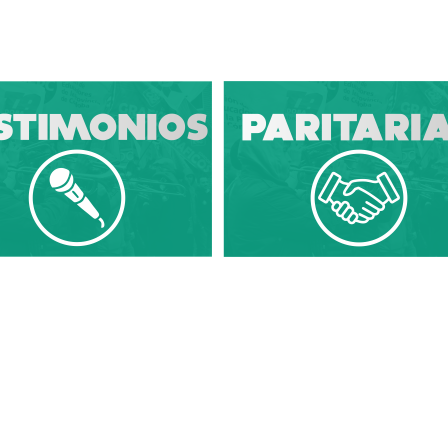
Diario Sindical | Córdoba - Argentina
ón, copia, reutilización y redistribución de los contenidos de este sitio son libre
Diario Sindical | Córdoba - Argentina