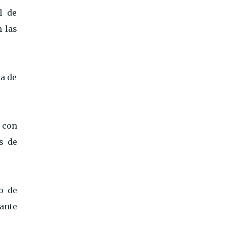
l de
n las
ta de
 con
s de
o de
ante