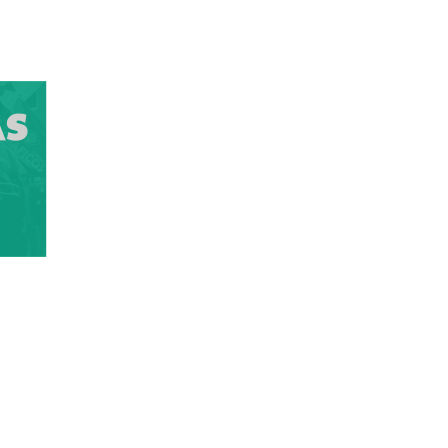
s
sólo si se cita la fuente
.