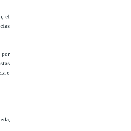
, el
cias
 por
estas
cia o
eda,