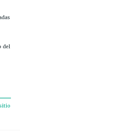
ladas
o del
sitio