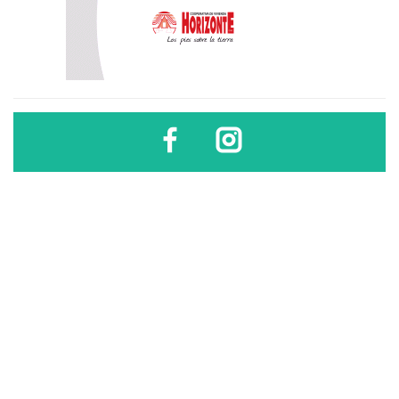
Diario Sindical | Córdoba - Argentina
El uso, difusión, reproducción, copia, reutilización y redistribución de los
contenidos de este sitio son libres
sólo si se cita la fuente
.
Diario Sindical | Córdoba - Argentina
El uso, difusión, reproducción, copia, reutilización y