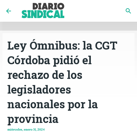
INICIO
CÓRDOBA
PAÍS
CONTACTO
Ir al contenido principal
Ley Ómnibus: la CGT
Córdoba pidió el
rechazo de los
legisladores
nacionales por la
provincia
miércoles, enero 31, 2024