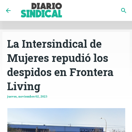
INICIO
CÓRDOBA
PAÍS
CONTACTO
Ir al contenido principal
La Intersindical de
Mujeres repudió los
despidos en Frontera
Living
jueves, noviembre 02, 2023