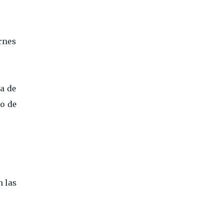
rnes
a de
io de
n las