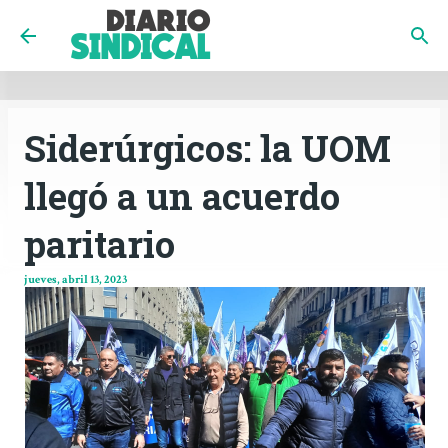
INICIO
CÓRDOBA
PAÍS
CONTACTO
Ir al contenido principal
Siderúrgicos: la UOM
llegó a un acuerdo
paritario
jueves, abril 13, 2023