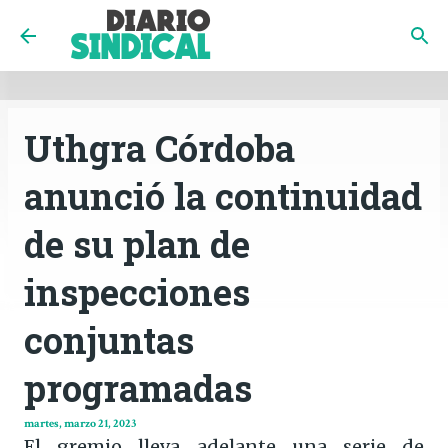
INICIO
CÓRDOBA
PAÍS
CONTACTO
Ir al contenido principal
Uthgra Córdoba
anunció la continuidad
de su plan de
inspecciones
conjuntas
programadas
martes, marzo 21, 2023
El gremio lleva adelante una serie de