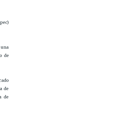
pec)
 una
o de
cado
a de
a de