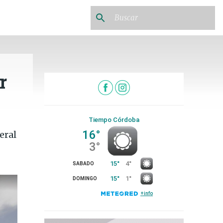
r
eral