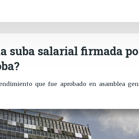
INICIO
CÓRDOBA
PAÍS
CONTACTO
Ir al contenido principal
a suba salarial firmada po
oba?
endimiento que fue aprobado en asamblea gen