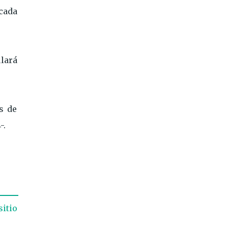
 cada
ulará
s de
-.
sitio