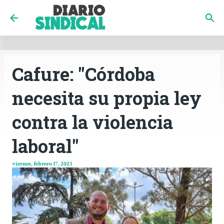
INICIO
CÓRDOBA
PAÍS
CONTACTO
Ir al contenido principal
Cafure: "Córdoba
necesita su propia ley
contra la violencia
laboral"
viernes, febrero 17, 2023