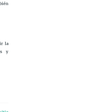
bién
ir la
os y
sitio