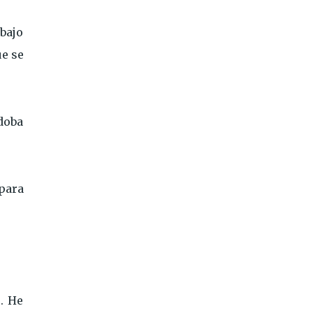
bajo
ue se
doba
 para
. He