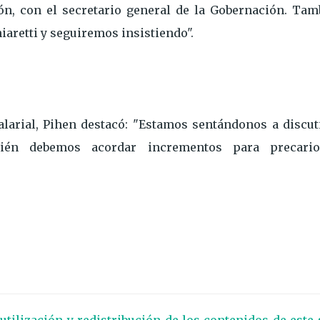
ón, con el secretario general de la Gobernación. Tam
aretti y seguiremos insistiendo".
alarial, Pihen destacó: "Estamos sentándonos a discut
mbién debemos acordar incrementos para precari
eutilización y redistribución de los contenidos de este 